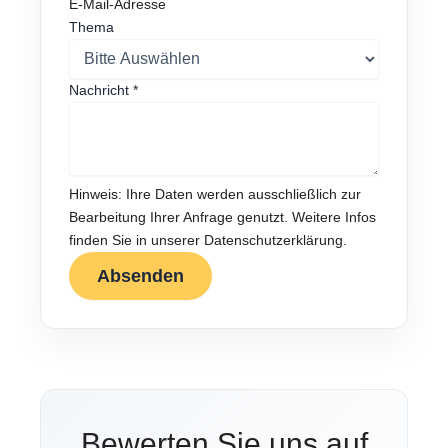
E-Mail-Adresse
A
Thema
d
r
e
Nachricht
*
s
s
e
R
Hinweis: Ihre Daten werden ausschließlich zur
ü
Bearbeitung Ihrer Anfrage genutzt. Weitere Infos
c
finden Sie in unserer Datenschutzerklärung.
k
r
Absenden
u
f
n
u
m
m
e
Bewerten Sie uns auf