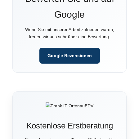
r
T
Google
h
e
Wenn Sie mit unserer Arbeit zufrieden waren,
m
freuen wir uns sehr über eine Bewertung.
a
Google Rezensionen
Kostenlose Erstberatung