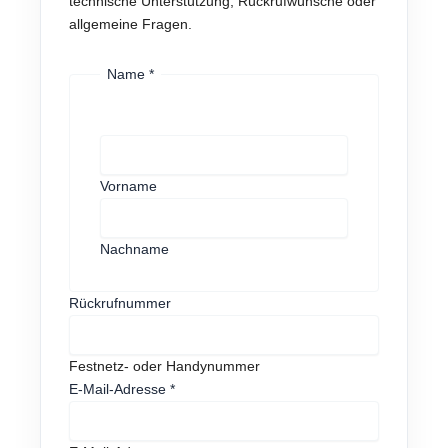
technische Unterstützung, Rückrufwünsche oder
allgemeine Fragen.
Name
*
Vorname
Nachname
E
Rückrufnummer
-
M
Festnetz- oder Handynummer
a
E-Mail-Adresse
*
i
l
-